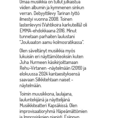
Omaa musiikkia on tullut julkaistua
viiden albumin ja kymmenen sinkun
verran. Debyyttilevy Tarinan tyttö
ilmestyi vuonna 2008. Toinen
lastenlevyni (Vahtikoira karkuteillä) oli
EMMA-ehdokkaana 2016. Minut
tunnetaan parhaiten laulustani
“Jouluaaton aamu kolmosratikassa”.
Olen säveltänyt musiikkia myös
lukuisiin eri näyttämöteoksiin kuten
Juha Hurmeen käsikirjoittamaan
Rehu-Virtanen -näytelmään (2019) ja
elokuussa 2024 kantaesityksensä
saavaan Silkkitehtaan naiset -
näytelmään.
Toimin muusikkona, laulajana,
lauluntekijänä ja näyttelijänä
Musiikkiteatteri Kapsäkissä. Olen
improvisaatioryhmä Häpeämättömien
ja Improsiskojen pianisti. Esiinnyn