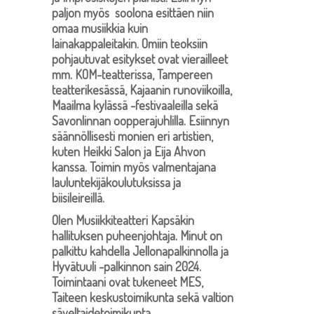
paljon myös soolona esittäen niin
omaa musiikkia kuin
lainakappaleitakin. Omiin teoksiin
pohjautuvat esitykset ovat vierailleet
mm. KOM-teatterissa, Tampereen
teatterikesässä, Kajaanin runoviikoilla,
Maailma kylässä -festivaaleilla sekä
Savonlinnan oopperajuhlilla. Esiinnyn
säännöllisesti monien eri artistien,
kuten Heikki Salon ja Eija Ahvon
kanssa. Toimin myös valmentajana
lauluntekijäkoulutuksissa ja
biisileireillä.
Olen Musiikkiteatteri Kapsäkin
hallituksen puheenjohtaja. Minut on
palkittu kahdella Jellonapalkinnolla ja
Hyvätuuli -palkinnon sain 2024.
Toimintaani ovat tukeneet MES,
Taiteen keskustoimikunta sekä valtion
säveltaidetoimikunta.