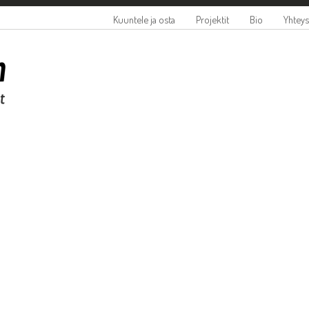
Kuuntele ja osta
Projektit
Bio
Yhteys